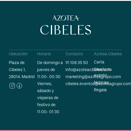
Ubicación
Horario
Contacto
Azotea Cibeles
Carta
Plaza de
De domingo a
91 108 35 50
Diseña tu
Cibeles 1,
jueves de
info@azoteacibeles.com
evento
28014. Madrid
11:00- 00:30
marketing@azoteagrupo.com
Noticias
Viernes,
cibeles.eventos@azoteagrupo.co
Regala
sábado y
vísperas de
festivo de
11:00- 01:30