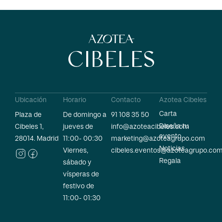
Ubicación
Horario
Contacto
Azotea Cibeles
Carta
Plaza de
De domingo a
91 108 35 50
Diseña tu
Cibeles 1,
jueves de
info@azoteacibeles.com
evento
28014. Madrid
11:00- 00:30
marketing@azoteagrupo.com
Noticias
Viernes,
cibeles.eventos@azoteagrupo.co
Regala
sábado y
vísperas de
festivo de
11:00- 01:30