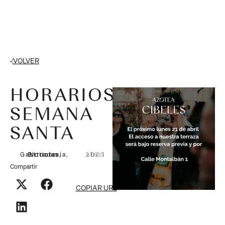
VOLVER
HORARIOS
SEMANA
SANTA
Gastronomía
Entradas
Noticias
,
,
abril 16, 2025
Compartir
COPIAR URL