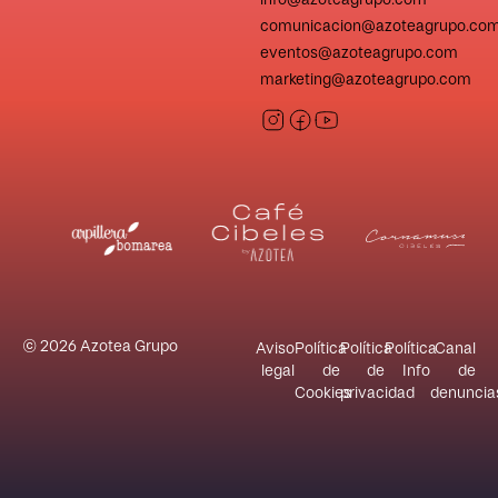
info@azoteagrupo.com
comunicacion@azoteagrupo.co
eventos@azoteagrupo.com
marketing@azoteagrupo.com
© 2026 Azotea Grupo
Aviso
Política
Política
Política
Canal
legal
de
de
Info
de
Cookies
privacidad
denuncia