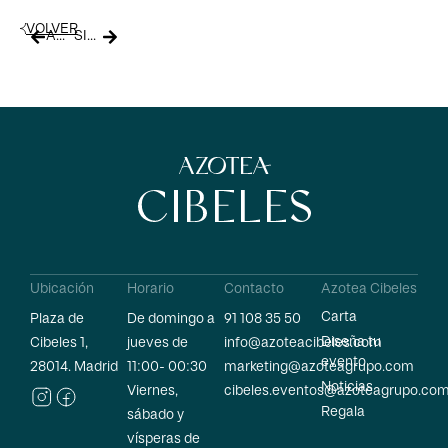
VOLVER
ANTERIOR
SIGUIENTE
Ubicación
Horario
Contacto
Azotea Cibeles
Carta
Plaza de
De domingo a
91 108 35 50
Diseña tu
Cibeles 1,
jueves de
info@azoteacibeles.com
evento
28014. Madrid
11:00- 00:30
marketing@azoteagrupo.com
Noticias
Viernes,
cibeles.eventos@azoteagrupo.co
Regala
sábado y
vísperas de